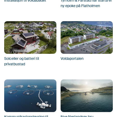
Installasjon til Voldabadet
Tyrholm & Farstad har starta ei
ny epoke på Flatholmen
Solceller og batteri til
Voldaportalen
privatbustad
Kommunikasjonsløysing til
Nye Nerlandsøy bru