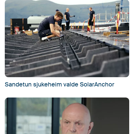
Sandetun sjukeheim valde SolarAnchor