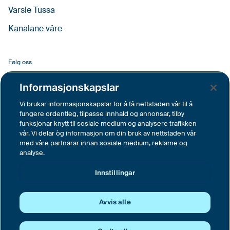
Varsle Tussa
Kanalane våre
Følg oss
Facebook
Informasjonskapslar
LinkedIn
Vi brukar informasjonskapslar for å få nettstaden vår til å
fungere ordentleg, tilpasse innhald og annonsar, tilby
YouTube
funksjonar knytt til sosiale medium og analysere trafikken
vår. Vi delar òg informasjon om din bruk av nettstaden vår
Instagram
med våre partnarar innan sosiale medium, reklame og
analyse.
Vimeo
Innstillingar
Innstillingar
Avvis alle
© Tussa Kraft AS, Langemyra 6, 6160 Hovdebygda
Sentralbord tlf. 70 04 62 00