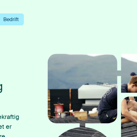
Bedrift
g
kraftig
et er
re,