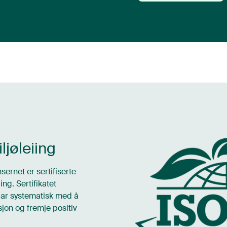
ljøleiing
sernet er sertifiserte
ng. Sertifikatet
bar systematisk med å
jon og fremje positiv