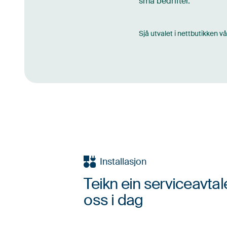
små bedrifter.
Sjå utvalet i nettbutikken vå
Installasjon
Teikn ein serviceavta
oss i dag