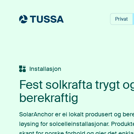
Privat
Installasjon
Fest solkrafta trygt o
berekraftig
SolarAnchor er ei lokalt produsert og bere
løysing for solcelleinstallasjonar. Produkt
skapt for norske forhold og gjer det enkla