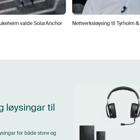
ukeheim valde SolarAnchor
Nettverksløysing til Tyrholm &
 løysingar til
øysingar for både store og