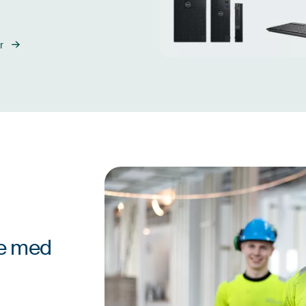
r
le med