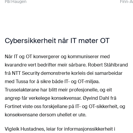
Pål Haugen
Finn-A
Cybersikkerheit når IT møter OT
Når IT og OT konvergerer og kommuniserer med
kvarandre vert bedrifter meir sårbare. Robert Ståhlbrand
frå NTT Security demonstrerte korleis dei samarbeidar
med Tussa for å sikre både IT- og OT-miljøa.
Trusselaktørane har blitt meir profesjonelle, og eit
angrep får verkelege konsekvensar. Øyvind Dahl frå
Fortinet viste oss forskjellane på IT- og OT-sikkerheit, og
konsekvensane dersom uhellet er ute.
Vigleik Hustadnes, leiar for informasjonssikkerheit i