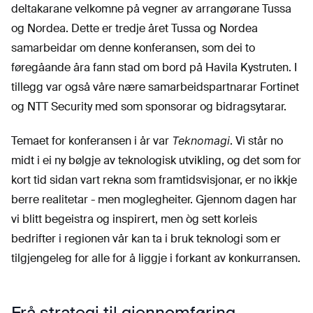
deltakarane velkomne på vegner av arrangørane Tussa
og Nordea. Dette er tredje året Tussa og Nordea
samarbeidar om denne konferansen, som dei to
føregåande åra fann stad om bord på Havila Kystruten. I
tillegg var også våre nære samarbeidspartnarar Fortinet
og NTT Security med som sponsorar og bidragsytarar.
Temaet for konferansen i år var
Teknomagi
. Vi står no
midt i ei ny bølgje av teknologisk utvikling, og det som for
kort tid sidan vart rekna som framtidsvisjonar, er no ikkje
berre realitetar - men moglegheiter. Gjennom dagen har
vi blitt begeistra og inspirert, men òg sett korleis
bedrifter i regionen vår kan ta i bruk teknologi som er
tilgjengeleg for alle for å liggje i forkant av konkurransen.
Frå strategi til gjennomføring