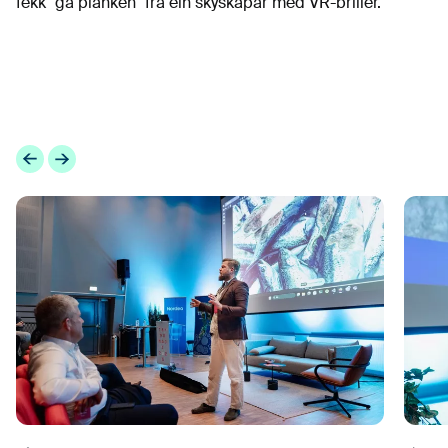
fekk "gå planken" frå ein skyskapar med VR-briller.