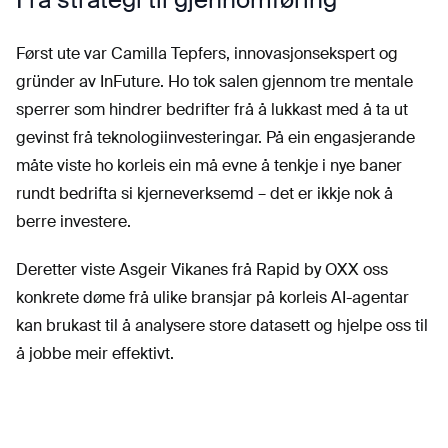
Først ute var Camilla Tepfers, innovasjonsekspert og
gründer av InFuture. Ho tok salen gjennom tre mentale
sperrer som hindrer bedrifter frå å lukkast med å ta ut
gevinst frå teknologiinvesteringar. På ein engasjerande
måte viste ho korleis ein må evne å tenkje i nye baner
rundt bedrifta si kjerneverksemd – det er ikkje nok å
berre investere.
Deretter viste Asgeir Vikanes frå Rapid by OXX oss
konkrete døme frå ulike bransjar på korleis AI-agentar
kan brukast til å analysere store datasett og hjelpe oss til
å jobbe meir effektivt.