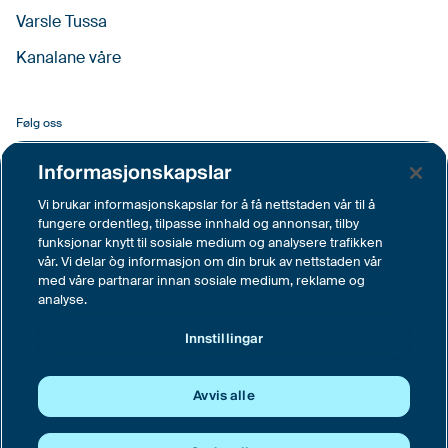
Varsle Tussa
Kanalane våre
Følg oss
Facebook
Informasjonskapslar
LinkedIn
Vi brukar informasjonskapslar for å få nettstaden vår til å
fungere ordentleg, tilpasse innhald og annonsar, tilby
YouTube
funksjonar knytt til sosiale medium og analysere trafikken
vår. Vi delar òg informasjon om din bruk av nettstaden vår
Instagram
med våre partnarar innan sosiale medium, reklame og
analyse.
Vimeo
Innstillingar
Innstillingar
Avvis alle
© Tussa Kraft AS, Langemyra 6, 6160 Hovdebygda
Sentralbord tlf. 70 04 62 00