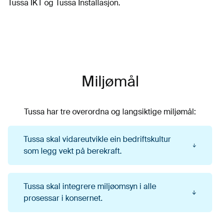
Tussa IKT og Tussa Installasjon.
Miljømål
Tussa har tre overordna og langsiktige miljømål:
Tussa skal vidareutvikle ein bedriftskultur
som legg vekt på berekraft.
Alle medarbeidarane i Tussa skal kjenne til og
Tussa skal integrere miljøomsyn i alle
etterleve Tussa sin miljøpolitikk og miljømål.
prosessar i konsernet.