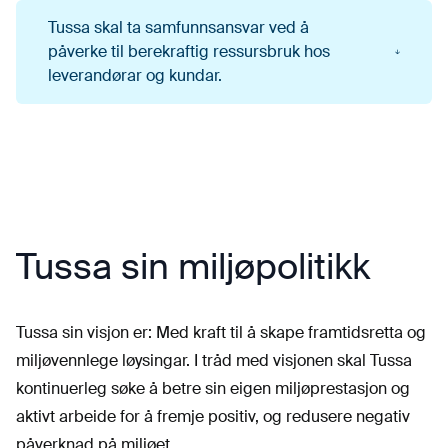
Tussa skal ta samfunnsansvar ved å
Vi skal vere ISO 14001-sertifisert
påverke til berekraftig ressursbruk hos
Vi skal redusere CO2-utsleppa våre med 10
leverandørar og kundar.
prosent
Vi skal auke talet norske og lokale
leverandørar der dette er føremålstenleg ut frå
pris og kvalitet
Vi skal auke delen av miljøsertifiserte
Tussa sin miljøpolitikk
leverandørar og miljømerka produkt
Tussa sin visjon er: Med kraft til å skape framtidsretta og
miljøvennlege løysingar. I tråd med visjonen skal Tussa
kontinuerleg søke å betre sin eigen miljøprestasjon og
aktivt arbeide for å fremje positiv, og redusere negativ
påverknad på miljøet.