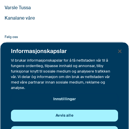
Varsle Tussa
Kanalane våre
Følg oss
Facebook
Informasjonskapslar
LinkedIn
Vi brukar informasjonskapslar for å få nettstaden vår til å
fungere ordentleg, tilpasse innhald og annonsar, tilby
YouTube
funksjonar knytt til sosiale medium og analysere trafikken
vår. Vi delar òg informasjon om din bruk av nettstaden vår
Instagram
med våre partnarar innan sosiale medium, reklame og
analyse.
Vimeo
Innstillingar
Innstillingar
Avvis alle
© Tussa Kraft AS, Langemyra 6, 6160 Hovdebygda
Sentralbord tlf. 70 04 62 00