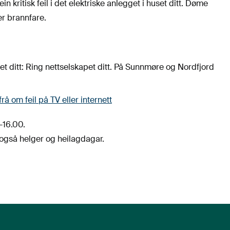
 kritisk feil i det elektriske anlegget i huset ditt. Døme
er brannfare.
et ditt: Ring nettselskapet ditt. På Sunnmøre og Nordfjord
frå om feil på TV eller internett
–16.00.
også helger og heilagdagar.