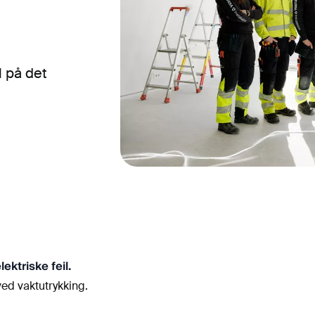
l på det
ektriske feil.
 ved vaktutrykking.