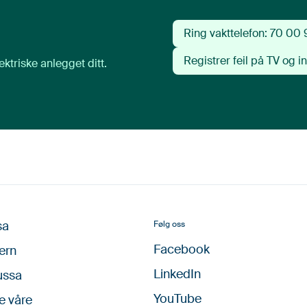
Ring vakttelefon: 70 00
Registrer feil på TV og in
ektriske anlegget ditt.
sa
Følg oss
Facebook
ern
LinkedIn
ussa
YouTube
e våre