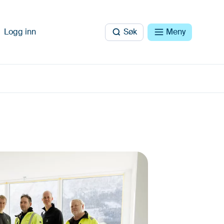
Logg inn
Søk
Meny