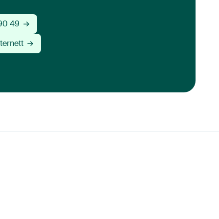
 90 49
ternett