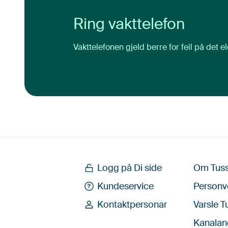
Ring vakttelefon
Vakttelefonen gjeld berre for feil på det el
Logg på Di side
Om Tus
Kundeservice
Personv
Kontaktpersonar
Varsle T
Kanalan