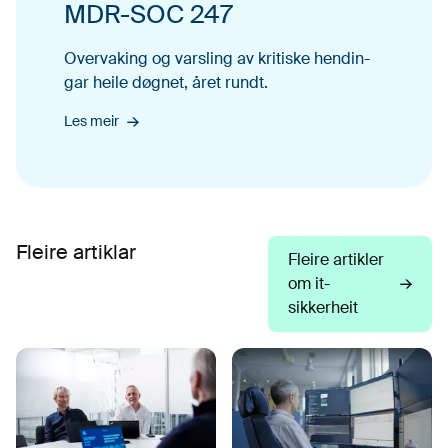
MDR-SOC 247
Over­vak­ing og varsling av kri­tiske hendin­
gar heile døgnet, året rundt.
Les meir
Fleire artiklar
Fleire artikler
om it-
sikkerheit