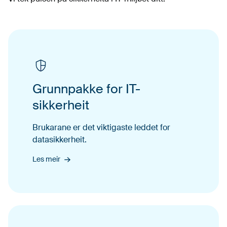
Grunnpakke for IT-
sikkerheit
Brukarane er det vik­ti­gaste led­det for
datasikkerheit.
Les meir