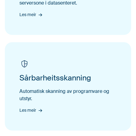
server­sone i datasenteret.
Les meir
Sårbarheitsskanning
Automa­tisk skan­ning av pro­gram­vare og
utstyr.
Les meir