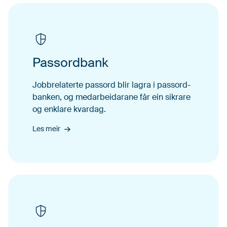
Passordbank
Job­bre­laterte pas­sord blir lagra i pas­sor­d­
banken, og medar­bei­darane får ein sikrare
og enklare kvardag.
Les meir