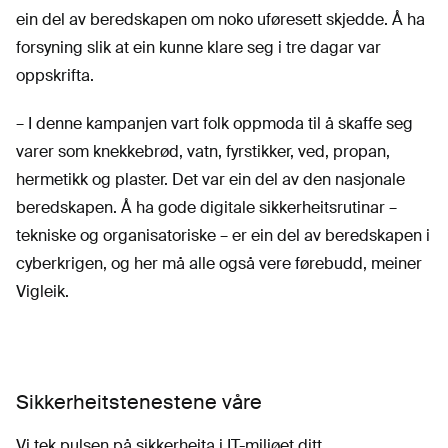
ein del av beredskapen om noko uføresett skjedde. Å ha
forsyning slik at ein kunne klare seg i tre dagar var
oppskrifta.
– I denne kampanjen vart folk oppmoda til å skaffe seg
varer som knekkebrød, vatn, fyrstikker, ved, propan,
hermetikk og plaster. Det var ein del av den nasjonale
beredskapen. Å ha gode digitale sikkerheitsrutinar –
tekniske og organisatoriske – er ein del av beredskapen i
cyberkrigen, og her må alle også vere førebudd, meiner
Vigleik.
Sikkerheitstenestene våre
Vi tek pulsen på sikkerheita i IT-miljøet ditt.