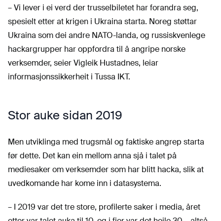
– Vi lever i ei verd der trusselbiletet har forandra seg,
spesielt etter at krigen i Ukraina starta. Noreg støttar
Ukraina som dei andre NATO-landa, og russiskvenlege
hackargrupper har oppfordra til å angripe norske
verksemder, seier Vigleik Hustadnes, leiar
informasjonssikkerheit i Tussa IKT.
Stor auke sidan 2019
Men utviklinga med trugsmål og faktiske angrep starta
før dette. Det kan ein mellom anna sjå i talet på
mediesaker om verksemder som har blitt hacka, slik at
uvedkomande har kome inn i datasystema.
– I 2019 var det tre store, profilerte saker i media, året
etter var talet auka til 10, og i fjor var det heile 30 – altså