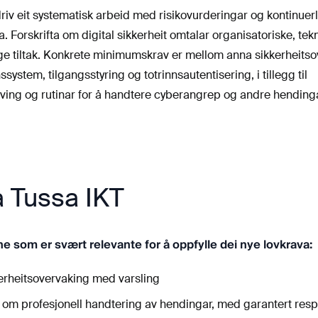
driv eit systematisk arbeid med risikovurderingar og kontinuer
ka. Forskrifta om digital sikkerheit omtalar organisatoriske, tek
ge tiltak. Konkrete minimumskrav er mellom anna sikkerheits
system, tilgangsstyring og totrinnsautentisering, i tillegg til
ing og rutinar for å handtere cyberangrep og andre hendinga
å Tussa IKT
e som er svært relevante for å oppfylle dei nye lovkrava:
rheitsovervaking med varsling
e om profesjonell handtering av hendingar, med garantert res