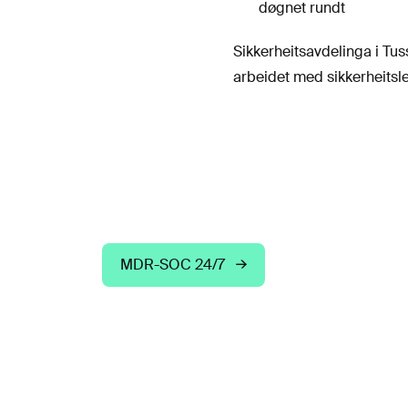
døgnet rundt
Sikkerheitsavdelinga i Tu
arbeidet med sikkerheitslei
MDR-SOC 24/7