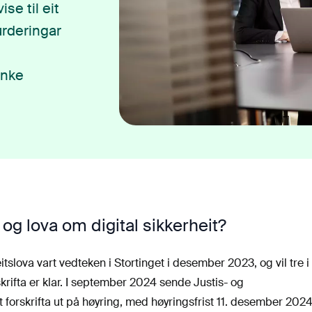
se til eit
urderingar
inke
 og lova om digital sikkerheit?
tslova vart vedteken i Stortinget i desember 2023, og vil tre i 
skrifta er klar. I september 2024 sende Justis- og
orskrifta ut på høyring, med høyringsfrist 11. desember 2024