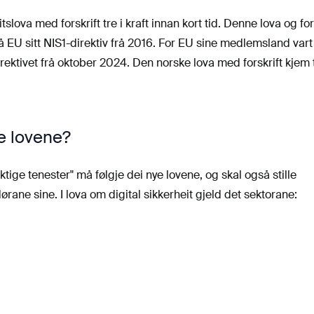
slova med forskrift tre i kraft innan kort tid. Denne lova og for
 EU sitt NIS1-direktiv frå 2016. For EU sine medlemsland vart
rektivet frå oktober 2024. Den norske lova med forskrift kjem t
e lovene?
tige tenester" må følgje dei nye lovene, og skal også stille
dørane sine. I lova om digital sikkerheit gjeld det sektorane: