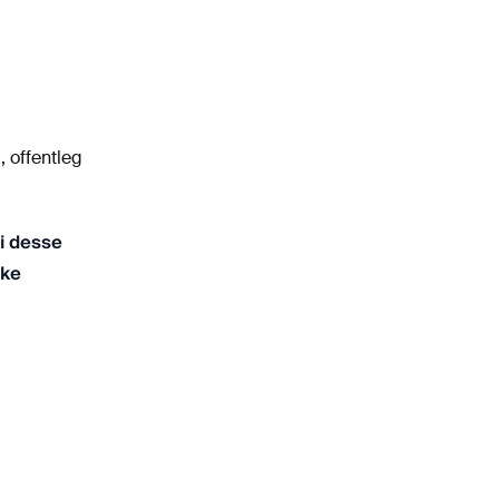
, offentleg
 i desse
ike