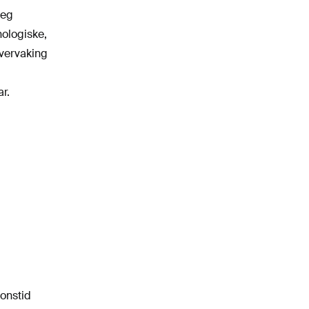
leg
nologiske,
overvaking
r.
ponstid