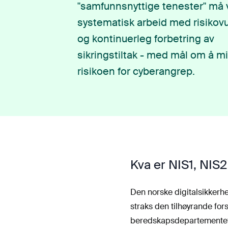
"samfunnsnyttige tenester" må vi
systematisk arbeid med risikov
og kontinuerleg forbetring av
sikringstiltak - med mål om å m
risikoen for cyberangrep.
Kva er NIS1, NIS2
Den norske digitalsikkerhei
straks den tilhøyrande for
beredskapsdepartementet f