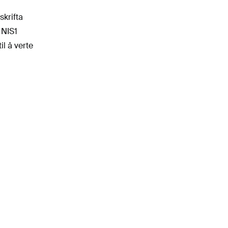
skrifta
 NIS1
il å verte