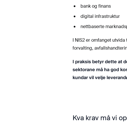
bank og finans
digital infrastruktur
nettbaserte marknadsp
I NIS2 er omfanget utvida t
forvalting, avfallshandteri
I praksis betyr dette at 
sektorane må ha god kontro
kundar vil velje leveran
Kva krav må vi op