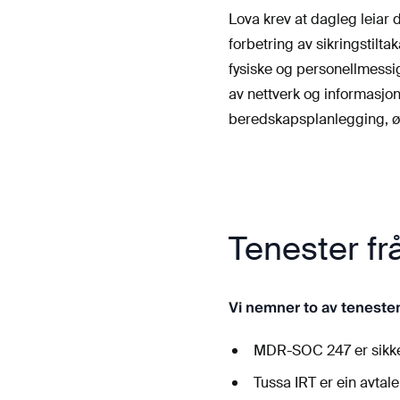
Lova krev at dagleg leiar 
forbetring av sikringstilta
fysiske og personellmessi
av nettverk og informasjons
beredskapsplanlegging, øv
Tenester fr
Vi nemner to av tenesten
MDR-SOC 247 er sikke
Tussa IRT er ein avtal