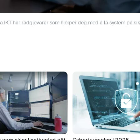
sa IKT har rådgjevarar som hjelper deg med å få system på sik