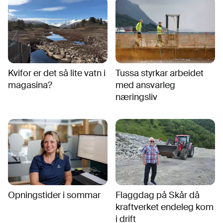
Kvifor er det så lite vatn i
Tussa styrkar arbeidet
magasina?
med ansvarleg
næringsliv
Opningstider i sommar
Flaggdag på Skår då
kraftverket endeleg kom
i drift