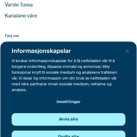
Varsle Tussa
Kanalane våre
Følg oss
Facebook
Informasjonskapslar
LinkedIn
Vi brukar informasjonskapslar for å få nettstaden vår til å
fungere ordentleg, tilpasse innhald og annonsar, tilby
YouTube
funksjonar knytt til sosiale medium og analysere trafikken
vår. Vi delar òg informasjon om din bruk av nettstaden vår
Instagram
med våre partnarar innan sosiale medium, reklame og
analyse.
Vimeo
Innstillingar
Innstillingar
Avvis alle
© Tussa Kraft AS, Langemyra 6, 6160 Hovdebygda
Sentralbord tlf. 70 04 62 00
Godta alle