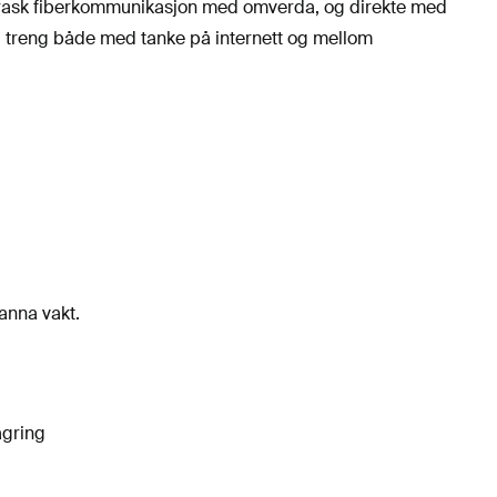
ynrask fiberkommunikasjon med omverda, og direkte med
du treng både med tanke på internett og mellom
nna vakt.
agring