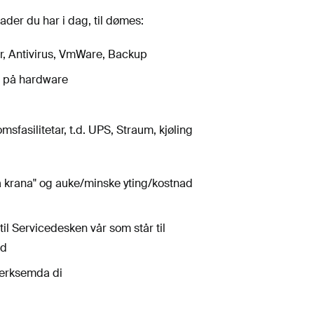
der du har i dag, til dømes:
er, Antivirus, VmWare, Backup
r på hardware
sfasilitetar, t.d. UPS, Straum, kjøling
på krana" og auke/minske yting/kostnad
til Servicedesken vår som står til
nd
everksemda di