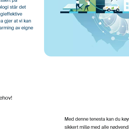
assert på
logi står det
gieffektive
 gjer at vi kan
varming av eigne
behov!
Med denne tenesta kan du køyre
sikkert miljø med alle nødvendig