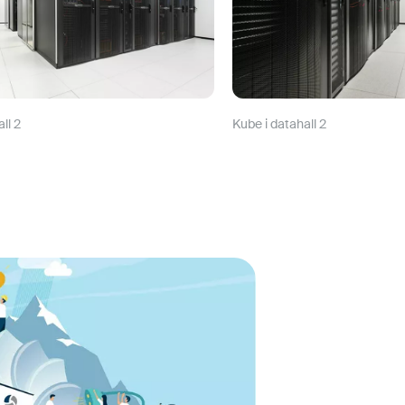
ll 2
Kube i datahall 2