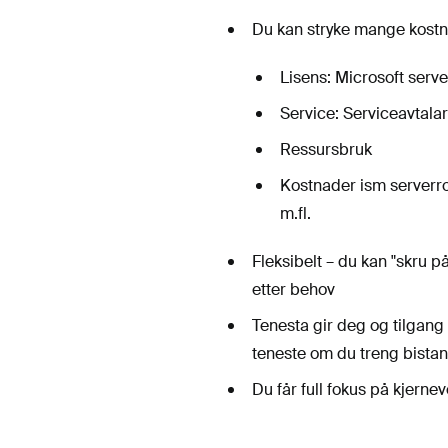
Du kan stryke mange kostna
Lisens: Microsoft serv
Service: Serviceavtala
Ressursbruk
Kostnader ism serverrom
m.fl.
Fleksibelt – du kan "skru 
etter behov
Tenesta gir deg og tilgang 
teneste om du treng bista
Du får full fokus på kjern