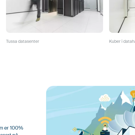
Tussa datasenter
Kuber i dataha
som er 100%