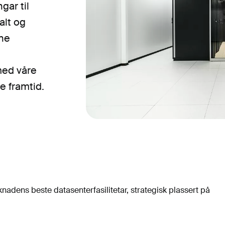
gar til
alt og
rne
 med våre
e framtid.
rknadens beste datasenterfasilitetar, strategisk plassert på