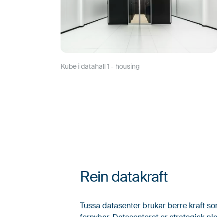
Kube i datahall 1 - housing
Rein datakraft
Tussa datasenter brukar berre kraft 