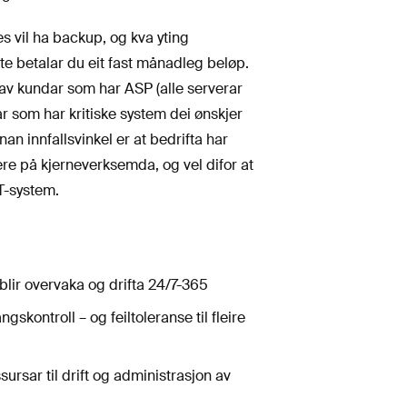
es vil ha backup, og kva yting
te betalar du eit fast månadleg beløp.
av kundar som har ASP (alle serverar
r som har kritiske system dei ønskjer
nnan innfallsvinkel er at bedrifta har
ere på kjerneverksemda, og vel difor at
IT-system.
blir overvaka og drifta 24/7-365
gskontroll – og feiltoleranse til fleire
ursar til drift og administrasjon av