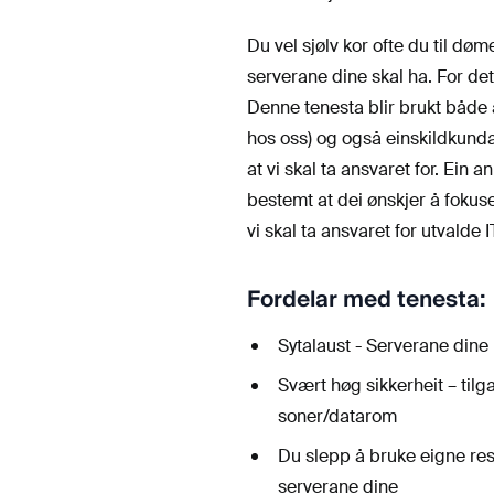
Du vel sjølv kor ofte du til døm
serverane dine skal ha. For det
Denne tenesta blir brukt både 
hos oss) og også einskildkunda
at vi skal ta ansvaret for. Ein a
bestemt at dei ønskjer å fokus
vi skal ta ansvaret for utvalde 
Fordelar med tenesta:
Sytalaust - Serverane dine 
Svært høg sikkerheit – tilgan
soner/datarom
Du slepp å bruke eigne ress
serverane dine