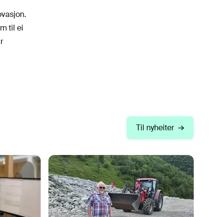
ovasjon.
 til ei
r
Til nyheiter