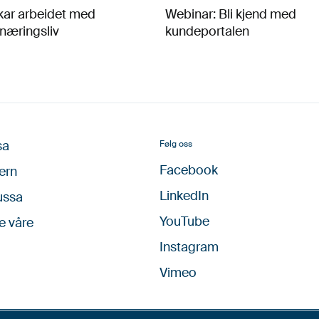
kar arbeidet med
Webinar: Bli kjend med
næringsliv
kundeportalen
sa
Følg oss
Facebook
ern
LinkedIn
ussa
YouTube
e våre
Instagram
Vimeo