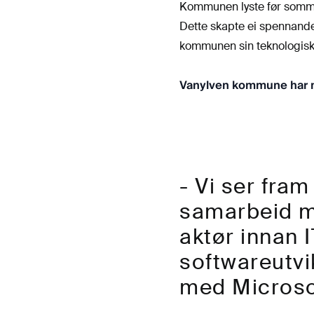
Kommunen lyste før sommar
Dette skapte ei spennande m
kommunen sin teknologiske
Vanylven kommune har no 
- Vi ser fram
samarbeid me
aktør innan IT
softwareutvi
med Microsof