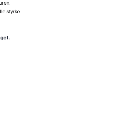
uren.
lle styrke
get.