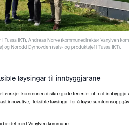
ør i Tussa IKT), Andreas Nørve (kommunedirektør Vanylven ko
) og Norodd Dyrhovden (sals- og produktsjef i Tussa IKT).
sible løysingar til innbyggjarane
t ønskjer kommunen å sikre gode tenester ut mot innbyggjar
evjast innovative, fleksible løysingar for å løyse samfunnsoppgåv
amarbeidet med Vanylven kommune.