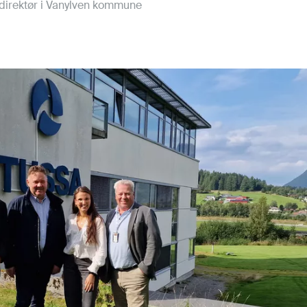
irektør i Vanylven kommune