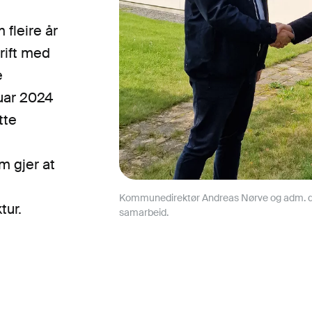
fleire år
rift med
e
nuar 2024
tte
m gjer at
Kommunedirektør Andreas Nørve og adm. direk
tur.
samarbeid.