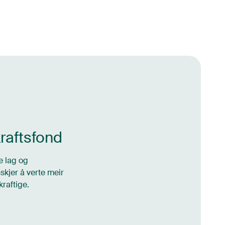
raftsfond
e lag og
kjer å verte meir
raftige.