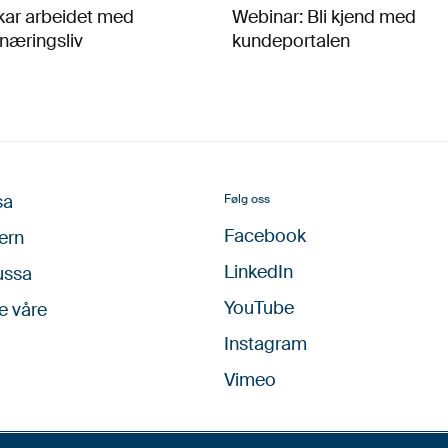
kar arbeidet med
Webinar: Bli kjend med
næringsliv
kundeportalen
sa
Følg oss
Facebook
ern
LinkedIn
ussa
YouTube
e våre
Instagram
Vimeo