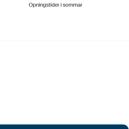
Opningstider i sommar
© Tussa Kraft AS, Langemyra 6, 6160 Hovdebygda