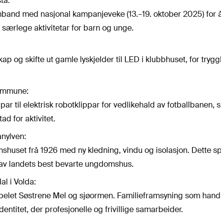
ta:
amband med nasjonal kampanjeveke (13.–19. oktober 2025) for 
 særlege aktivitetar for barn og unge.
 og skifte ut gamle lyskjelder til LED i klubbhuset, for tryggl
kommune:
ppar til elektrisk robotklippar for vedlikehald av fotballbanen, s
d for aktivitet.
nylven:
huset frå 1926 med ny kledning, vindu og isolasjon. Dette s
 av landets best bevarte ungdomshus.
al i Volda:
pelet Søstrene Mel og sjøormen. Familieframsyning som hand
identitet, der profesjonelle og frivillige samarbeider.