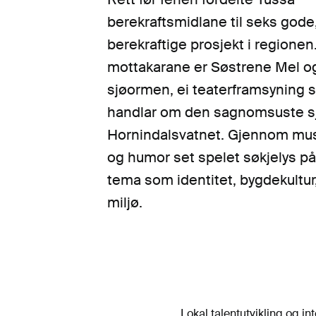
berekraftsmidlane til seks gode
berekraftige prosjekt i regionen.
mottakarane er Søstrene Mel o
sjøormen, ei teaterframsyning
handlar om den sagnomsuste s
Hornindalsvatnet. Gjennom mus
og humor set spelet søkjelys på
tema som identitet, bygdekultur
miljø.
Lokal talentutvikling og in