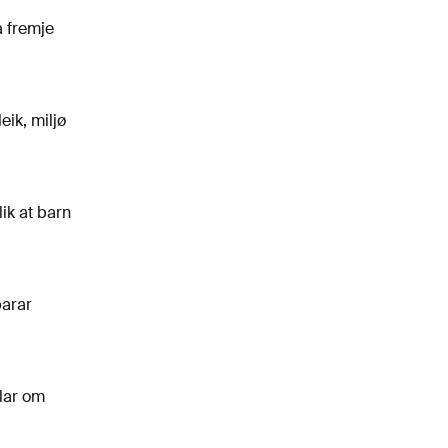
å fremje
eik, miljø
lik at barn
parar
lar om