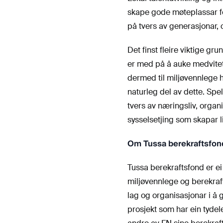
skape gode møteplassar fo
på tvers av generasjonar, o
Det finst fleire viktige gru
er med på å auke medvitet
dermed til miljøvennlege h
naturleg del av dette. Spe
tvers av næringsliv, organis
sysselsetjing som skapar l
Om Tussa berekraftsfon
Tussa berekraftsfond er ei
miljøvennlege og berekrafti
lag og organisasjonar i å 
prosjekt som har ein tydel