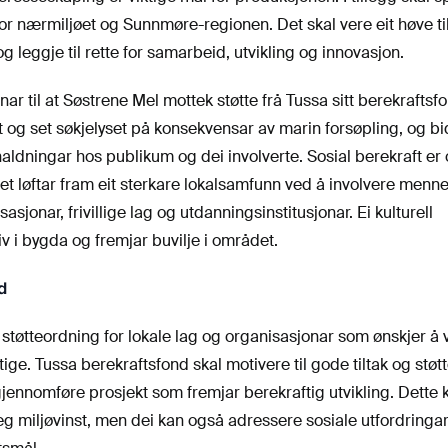
r nærmiljøet og Sunnmøre-regionen. Det skal vere eit høve ti
g leggje til rette for samarbeid, utvikling og innovasjon.
nnar til at Søstrene Mel mottek støtte frå Tussa sitt berekraftsf
 og set søkjelyset på konsekvensar av marin forsøpling, og b
aldningar hos publikum og dei involverte. Sosial berekraft er 
let løftar fram eit sterkare lokalsamfunn ved å involvere menn
asjonar, frivillige lag og utdanningsinstitusjonar. Ei kulturell
iv i bygda og fremjar buvilje i området.
d
 støtteordning for lokale lag og organisasjonar som ønskjer å 
ge. Tussa berekraftsfond skal motivere til gode tiltak og støtt
gjennomføre prosjekt som fremjar berekraftig utvikling. Dette 
eg miljøvinst, men dei kan også adressere sosiale utfordringar