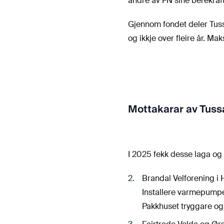
andre av FN sine berekraf
Gjennom fondet deler Tussa
og ikkje over fleire år. Ma
Mottakarar av Tuss
I 2025 fekk desse laga og
Brandal Velforening i 
Installere varmepumpe,
Pakkhuset tryggare og 