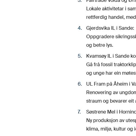
Fairtrade Volda og Ørs
Lokale aktivitetar i s
rettferdig handel, med
Gjerdsvika IL i Sande:
Oppgradere sikringsskap
og betre lys.
Kvamsøy IL i Sande 
Gå frå fossil traktorkli
og unge har ein møtesta
UL Fram på Åheim i Va
Renovering av ungdoms
straum og bevarer eit
Søstrene Mel i Hornind
Ny produksjon av utes
klima, miljø, kultur og 