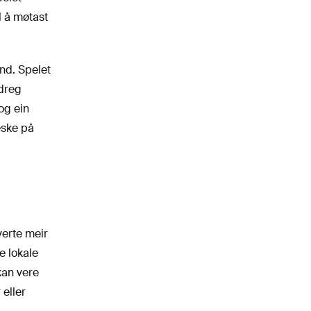
l å møtast
ond. Spelet
idreg
og ein
eske på
verte meir
e lokale
kan vere
 eller