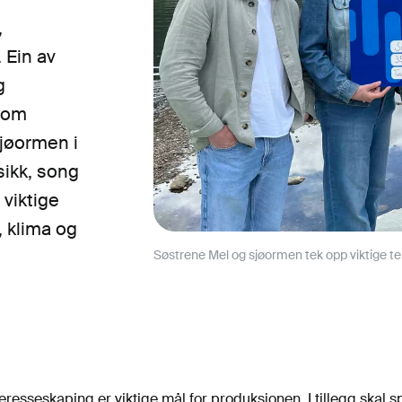
,
 Ein av
g
 som
jøormen i
ikk, song
 viktige
, klima og
Søstrene Mel og sjøormen tek opp viktige tem
teresseskaping er viktige mål for produksjonen. I tillegg skal s