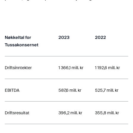
Nøkkeltal for
2023
2022
Tussakonsernet
Driftsinntekter
1 366,1 mill. kr
1 192,6 mill. kr
EBITDA
587,6 mill. kr
525,7 mill. kr
Driftsresultat
396,2 mill. kr
355,8 mill. kr