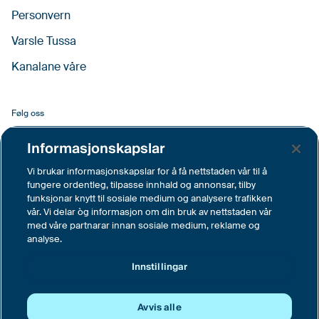
Personvern
Varsle Tussa
Kanalane våre
Følg oss
Facebook
Informasjonskapslar
LinkedIn
Vi brukar informasjonskapslar for å få nettstaden vår til å
fungere ordentleg, tilpasse innhald og annonsar, tilby
YouTube
funksjonar knytt til sosiale medium og analysere trafikken
vår. Vi delar òg informasjon om din bruk av nettstaden vår
Instagram
med våre partnarar innan sosiale medium, reklame og
analyse.
Vimeo
Innstillingar
Innstillingar
Avvis alle