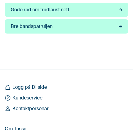
Gode råd om trådlaust nett
Breibandspatruljen
Logg på Di side
Kundeservice
Kontaktpersonar
Om Tussa