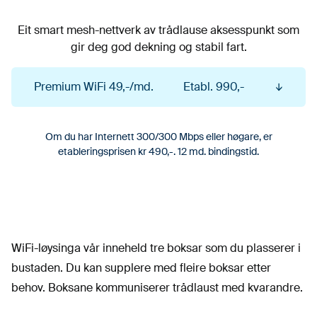
Eit smart mesh-nettverk av trådlause aksesspunkt som
gir deg god dekning og stabil fart.
Premium WiFi
49,-/md.
Etabl. 990,-
Ein pakke med tre forsterkarar, som er ideelt for
Om du har Internett 300/300 Mbps eller høgare, er
etableringsprisen kr 490,-. 12 md. bindingstid.
dei fleste norske bustader.
Om du har Internett 300/300 Mbps eller høgare,
er etableringsprisen kr 490,-. 12 md. bindingstid.
WiFi-løysinga vår inneheld tre boksar som du plasserer i
bustaden. Du kan supplere med fleire boksar etter
behov. Boksane kommuniserer trådlaust med kvarandre.