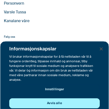
Personvern
Varsle Tussa
Kanalane våre
Følg oss
Facebook
Informasjonskapslar
LinkedIn
Vi brukar informasjonskapslar for å få nettstaden vår til å
fungere ordentleg, tilpasse innhald og annonsar, tilby
YouTube
funksjonar knytt til sosiale medium og analysere trafikken
vår. Vi delar òg informasjon om din bruk av nettstaden vår
Instagram
med våre partnarar innan sosiale medium, reklame og
analyse.
Vimeo
Innstillingar
Innstillingar
Avvis alle
© Tussa Kraft AS, Langemyra 6, 6160 Hovdebygda