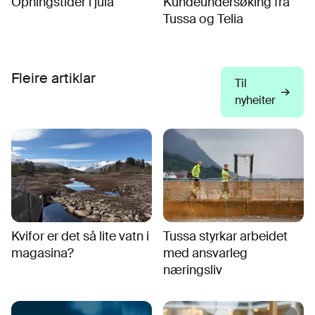
Opningstider i jula
Kundeundersøking frå
Tussa og Telia
Fleire artiklar
Til
nyheiter
Kvifor er det så lite vatn i
Tussa styrkar arbeidet
magasina?
med ansvarleg
næringsliv