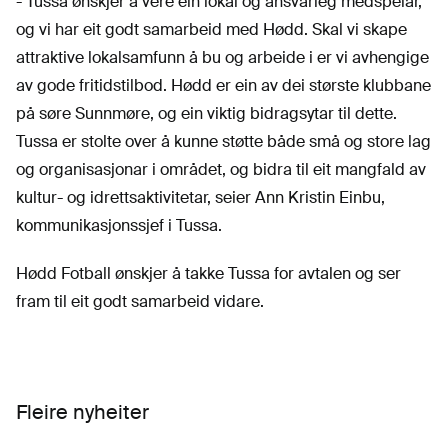
- Tussa ønskjer å vere ein lokal og ansvarleg medspelar,
og vi har eit godt samarbeid med Hødd. Skal vi skape
attraktive lokalsamfunn å bu og arbeide i er vi avhengige
av gode fritidstilbod. Hødd er ein av dei største klubbane
på søre Sunnmøre, og ein viktig bidragsytar til dette.
Tussa er stolte over å kunne støtte både små og store lag
og organisasjonar i området, og bidra til eit mangfald av
kultur- og idrettsaktivitetar, seier Ann Kristin Einbu,
kommunikasjonssjef i Tussa.
Hødd Fotball ønskjer å takke Tussa for avtalen og ser
fram til eit godt samarbeid vidare.
Fleire nyheiter