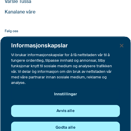
Varsle Tussa
Kanalane våre
Følg oss
Facebook
Informasjonskapslar
LinkedIn
Vi brukar informasjonskapslar for å få nettstaden vår til å
fungere ordentleg, tilpasse innhald og annonsar, tilby
YouTube
funksjonar knytt til sosiale medium og analysere trafikken
vår. Vi delar òg informasjon om din bruk av nettstaden vår
Instagram
med våre partnarar innan sosiale medium, reklame og
analyse.
Vimeo
Innstillingar
Innstillingar
Avvis alle
© Tussa Kraft AS, Langemyra 6, 6160 Hovdebygda
Sentralbord tlf. 70 04 62 00
Godta alle