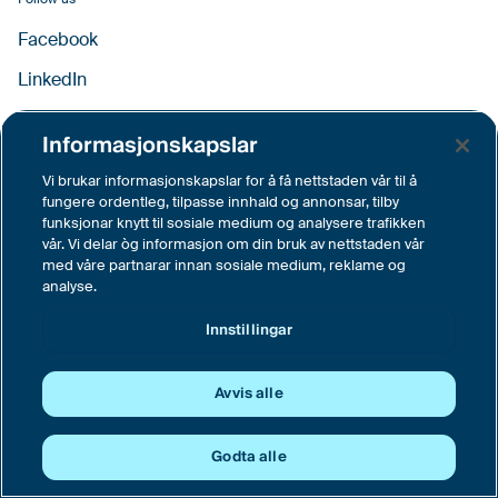
Facebook
LinkedIn
YouTube
Informasjonskapslar
Instagram
Vi brukar informasjonskapslar for å få nettstaden vår til å
Vimeo
fungere ordentleg, tilpasse innhald og annonsar, tilby
funksjonar knytt til sosiale medium og analysere trafikken
vår. Vi delar òg informasjon om din bruk av nettstaden vår
med våre partnarar innan sosiale medium, reklame og
Innstillingar
analyse.
© Tussa Kraft AS, Langemyra 6, 6160 Hovdebygda
Innstillingar
Sentralbord tlf. 70 04 62 00
Avvis alle
Godta alle