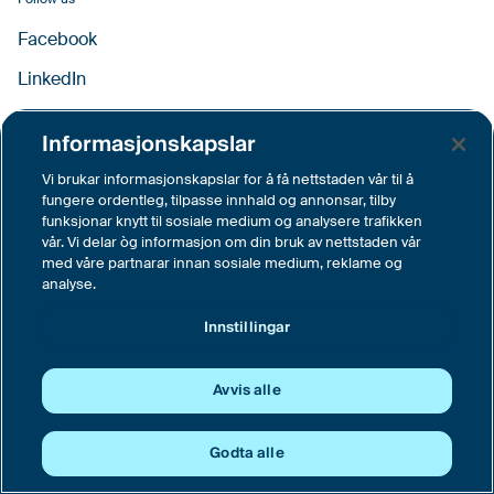
Facebook
LinkedIn
YouTube
Informasjonskapslar
Instagram
Vi brukar informasjonskapslar for å få nettstaden vår til å
Vimeo
fungere ordentleg, tilpasse innhald og annonsar, tilby
funksjonar knytt til sosiale medium og analysere trafikken
vår. Vi delar òg informasjon om din bruk av nettstaden vår
med våre partnarar innan sosiale medium, reklame og
Innstillingar
analyse.
© Tussa Kraft AS, Langemyra 6, 6160 Hovdebygda
Innstillingar
Sentralbord tlf. 70 04 62 00
Avvis alle
Godta alle