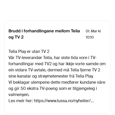
Brudd i forhandlingane mellom Telia
01. Mar kl
og TV 2
10:10
Telia Play er utan TV 2
Vår TV-leverandør Telia, har siste tida vore i TV-
forhandlingar med TV2 og har ikkje vorte samde om
ein vidare TV-avtale, dermed må Telia fjerne TV 2
sine kanalar og strøymetenester frå Telia Play.
Vi beklagar ulempene dette medfører kundane våre
og gir 50 ekstra TV-poeng som er tilgjengeleg i
valmenyen.
Les meir her:
https://www.tussa.no/nyheiter/...