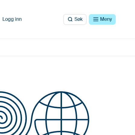
Logg inn
Søk
Meny