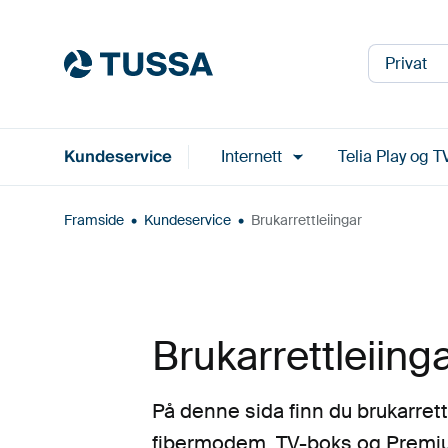
Privat
Kundeservice
Internett
Telia Play og T
Framside
•
Kundeservice
•
Brukarrettleiingar
Brukarrettleiing
På denne sida finn du brukarrett
fibermodem, TV-boks og Premiu